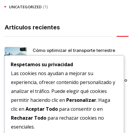
(1)
UNCATEGORIZED
Artículos recientes
Cómo optimizar el transporte terrestre
empresarial
Respetamos su privacidad
JUNIO 15, 2026
Las cookies nos ayudan a mejorar su
Ventajas competitivas del Transporte Aéreo
experiencia, ofrecer contenido personalizado y
JUNIO 15, 2026
analizar el tráfico. Puede elegir qué cookies
permitir haciendo clic en
Personalizar
. Haga
clic en
Aceptar Todo
para consentir o en
Almacenaje estratégico para una mejor
distribución
Rechazar Todo
para rechazar cookies no
JUNIO 10, 2026
esenciales.